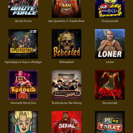
Brute Force
San Quentin 2: Death Row
Outsourced
Apocalypse Super xNudge
Beheaded
Loner
Kenneth Must Die
Tombstone: No Mercy
Possessed