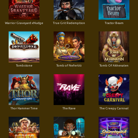
Warrior Graveyard xNudge
True Grit Redemption
Tractor Beam
Tombstone
Tomb of Nefertiti
Tomb Of Akhenaten
Thor Hammer Time
The Rave
The Creepy Carnival