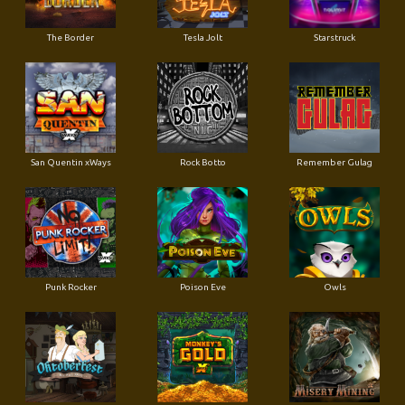
The Border
Tesla Jolt
Starstruck
San Quentin xWays
Rock Botto
Remember Gulag
Punk Rocker
Poison Eve
Owls