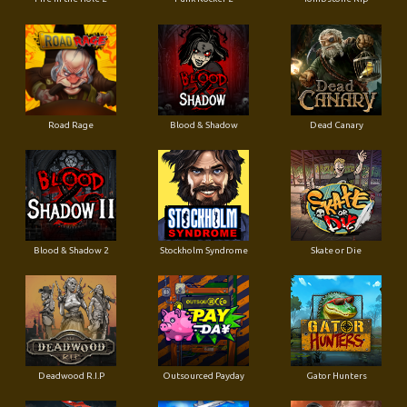
Road Rage
Blood & Shadow
Dead Canary
Blood & Shadow 2
Stockholm Syndrome
Skate or Die
Deadwood R.I.P
Outsourced Payday
Gator Hunters