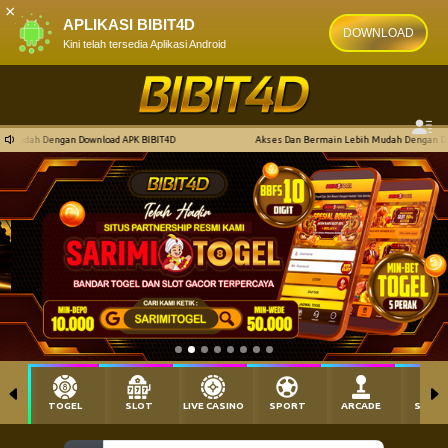
×
APLIKASI BIBIT4D
DOWNLOAD
Kini telah tersedia Aplikasi Android
K BIBIT4D
Akses Dan Bermain Lebih Mudah Dengan Download APK BIBIT4D
TOGEL
SLOT
LIVE CASINO
SPORT
ARCADE
SABU