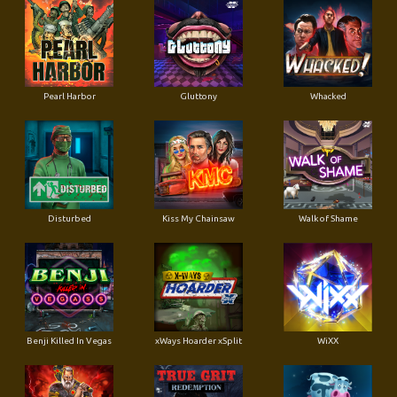
Pearl Harbor
Gluttony
Whacked
Disturbed
Kiss My Chainsaw
Walk of Shame
Benji Killed In Vegas
xWays Hoarder xSplit
WiXX