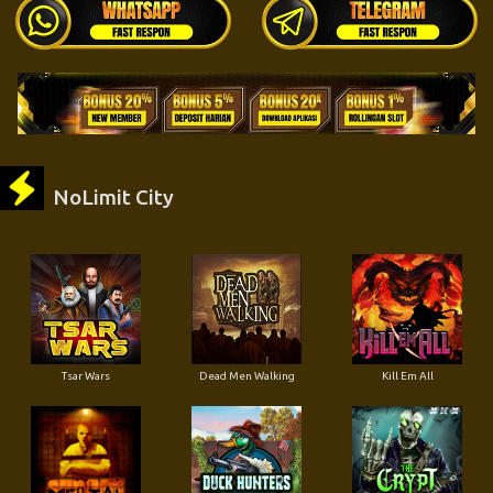
NoLimit City
Tsar Wars
Dead Men Walking
Kill Em All