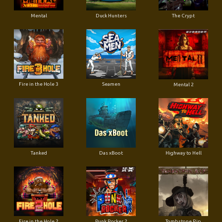
Mental
Duck Hunters
The Crypt
Fire in the Hole 3
Seamen
Mental 2
Tanked
Das xBoot
Highway to Hell
Fire in the Hole 2
Punk Rocker 2
Tombstone Rip