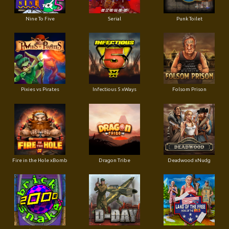
Nine To Five
Serial
Punk Toilet
Pixies vs Pirates
Infectious 5 xWays
Folsom Prison
Fire in the Hole xBomb
Dragon Tribe
Deadwood xNudg