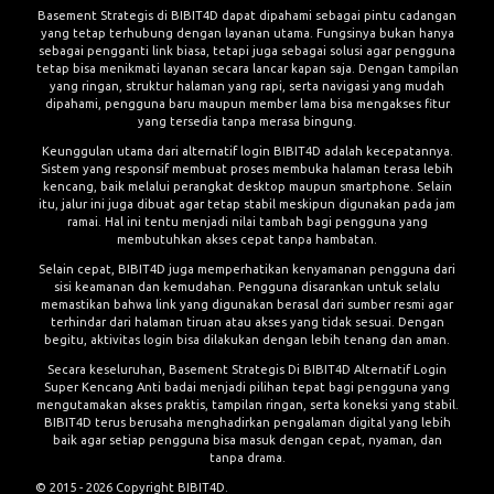
Basement Strategis di BIBIT4D dapat dipahami sebagai pintu cadangan
yang tetap terhubung dengan layanan utama. Fungsinya bukan hanya
sebagai pengganti link biasa, tetapi juga sebagai solusi agar pengguna
tetap bisa menikmati layanan secara lancar kapan saja. Dengan tampilan
yang ringan, struktur halaman yang rapi, serta navigasi yang mudah
dipahami, pengguna baru maupun member lama bisa mengakses fitur
yang tersedia tanpa merasa bingung.
Keunggulan utama dari alternatif login BIBIT4D adalah kecepatannya.
Sistem yang responsif membuat proses membuka halaman terasa lebih
kencang, baik melalui perangkat desktop maupun smartphone. Selain
itu, jalur ini juga dibuat agar tetap stabil meskipun digunakan pada jam
ramai. Hal ini tentu menjadi nilai tambah bagi pengguna yang
membutuhkan akses cepat tanpa hambatan.
Selain cepat, BIBIT4D juga memperhatikan kenyamanan pengguna dari
sisi keamanan dan kemudahan. Pengguna disarankan untuk selalu
memastikan bahwa link yang digunakan berasal dari sumber resmi agar
terhindar dari halaman tiruan atau akses yang tidak sesuai. Dengan
begitu, aktivitas login bisa dilakukan dengan lebih tenang dan aman.
Secara keseluruhan, Basement Strategis Di BIBIT4D Alternatif Login
Super Kencang Anti badai menjadi pilihan tepat bagi pengguna yang
mengutamakan akses praktis, tampilan ringan, serta koneksi yang stabil.
BIBIT4D terus berusaha menghadirkan pengalaman digital yang lebih
baik agar setiap pengguna bisa masuk dengan cepat, nyaman, dan
tanpa drama.
© 2015 - 2026 Copyright BIBIT4D.