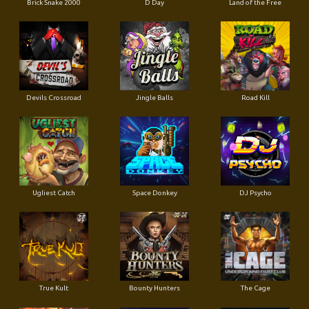
Brick Snake 2000
D Day
Land of the Free
Devils Crossroad
Jingle Balls
Road Kill
Ugliest Catch
Space Donkey
DJ Psycho
True Kult
Bounty Hunters
The Cage