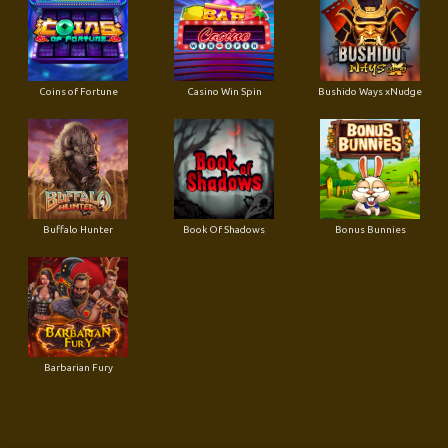
Coins of Fortune
Casino Win Spin
Bushido Ways xNudge
Buffalo Hunter
Book Of Shadows
Bonus Bunnies
Barbarian Fury