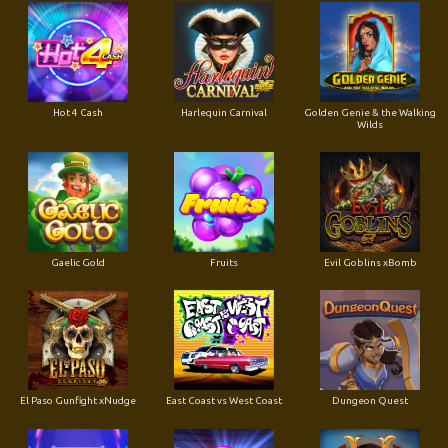
Hot 4 Cash
Harlequin Carnival
Golden Genie & the Walking
Wilds
Gaelic Gold
Fruits
Evil Goblins xBomb
El Paso Gunfight xNudge
East Coast vs West Coast
Dungeon Quest