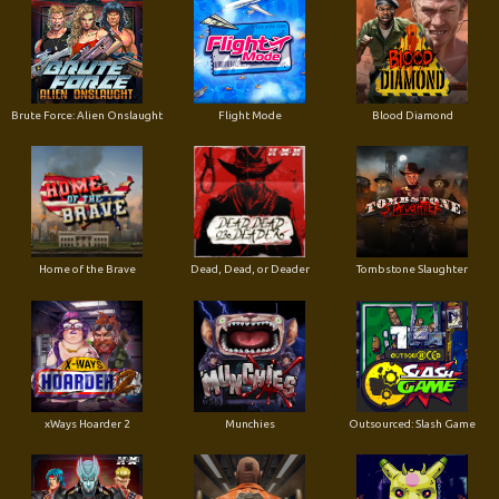
Brute Force: Alien Onslaught
Flight Mode
Blood Diamond
Home of the Brave
Dead, Dead, or Deader
Tombstone Slaughter
xWays Hoarder 2
Munchies
Outsourced: Slash Game