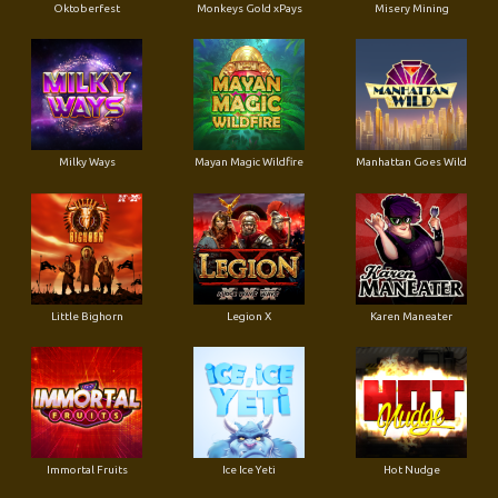
Oktoberfest
Monkeys Gold xPays
Misery Mining
Milky Ways
Mayan Magic Wildfire
Manhattan Goes Wild
Little Bighorn
Legion X
Karen Maneater
Immortal Fruits
Ice Ice Yeti
Hot Nudge