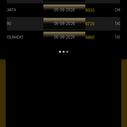
CHICAGODAY
05-08-2026
8646
TASMANIA 06
06-08-2026
1733
TASMANIA 10
05-08-2026
0270