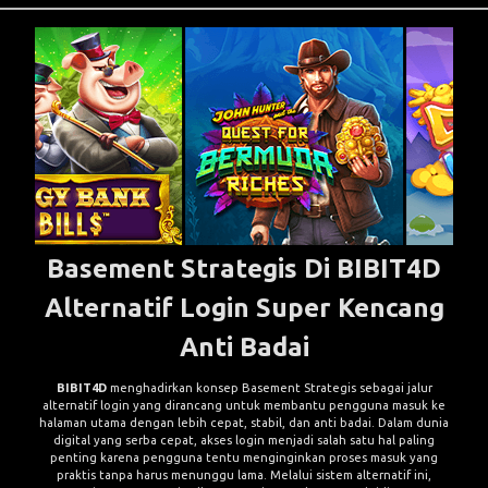
Basement Strategis Di BIBIT4D
Alternatif Login Super Kencang
Anti Badai
BIBIT4D
menghadirkan konsep Basement Strategis sebagai jalur
alternatif login yang dirancang untuk membantu pengguna masuk ke
halaman utama dengan lebih cepat, stabil, dan anti badai. Dalam dunia
digital yang serba cepat, akses login menjadi salah satu hal paling
penting karena pengguna tentu menginginkan proses masuk yang
praktis tanpa harus menunggu lama. Melalui sistem alternatif ini,