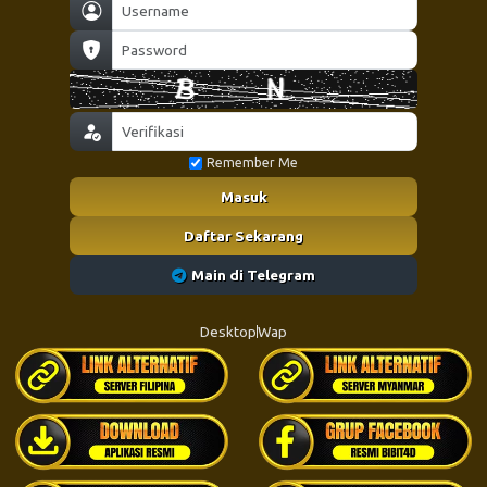
Remember Me
Masuk
Daftar Sekarang
Main di Telegram
Desktop
Wap