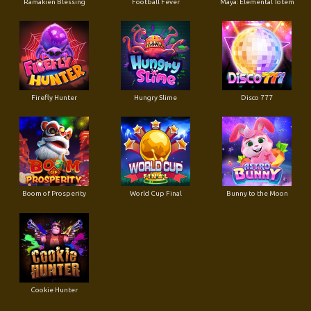
Ramakien Blessing
Football Fever
Maya: Elemental Totem
Firefly Hunter
Hungry Slime
Disco 777
Boom of Prosperity
World Cup Final
Bunny to the Moon
Cookie Hunter