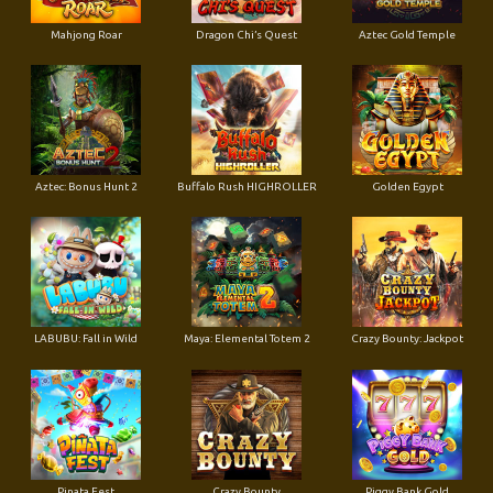
Mahjong Roar
Dragon Chi’s Quest
Aztec Gold Temple
Aztec: Bonus Hunt 2
Buffalo Rush HIGHROLLER
Golden Egypt
LABUBU: Fall in Wild
Maya: Elemental Totem 2
Crazy Bounty: Jackpot
Pinata Fest
Crazy Bounty
Piggy Bank Gold