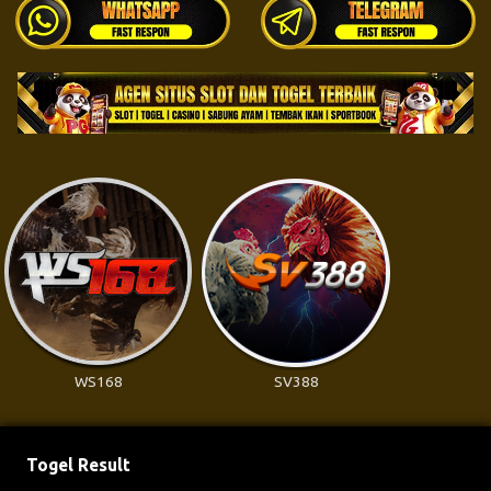
WS168
SV388
Togel Result