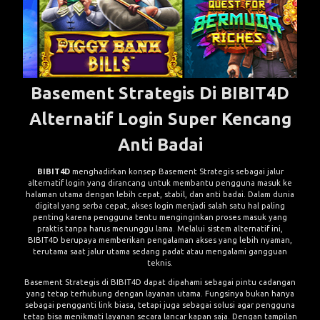
Basement Strategis Di BIBIT4D
Alternatif Login Super Kencang
Anti Badai
BIBIT4D
menghadirkan konsep Basement Strategis sebagai jalur
alternatif login yang dirancang untuk membantu pengguna masuk ke
halaman utama dengan lebih cepat, stabil, dan anti badai. Dalam dunia
digital yang serba cepat, akses login menjadi salah satu hal paling
penting karena pengguna tentu menginginkan proses masuk yang
praktis tanpa harus menunggu lama. Melalui sistem alternatif ini,
BIBIT4D berupaya memberikan pengalaman akses yang lebih nyaman,
terutama saat jalur utama sedang padat atau mengalami gangguan
teknis.
Basement Strategis di BIBIT4D dapat dipahami sebagai pintu cadangan
yang tetap terhubung dengan layanan utama. Fungsinya bukan hanya
sebagai pengganti link biasa, tetapi juga sebagai solusi agar pengguna
tetap bisa menikmati layanan secara lancar kapan saja. Dengan tampilan