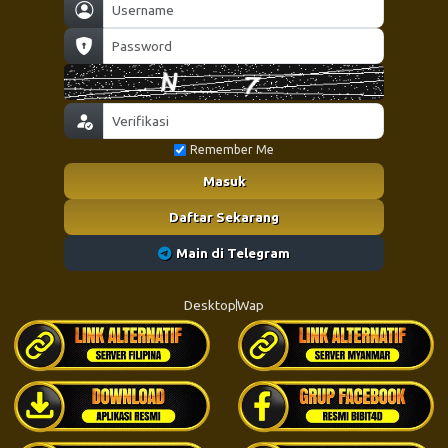
Remember Me
Masuk
Daftar Sekarang
Main di Telegram
Desktop
Wap