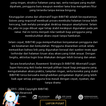
yang ringan, struktur halaman yang rapi, serta navigasi yang mudah
dipahami, pengguna baru maupun member lama bisa mengakses fitur
yang tersedia tanpa merasa bingung.
Keunggulan utama dari alternatif login BIBIT4D adalah kecepatannya.
Sistem yang responsif membuat proses membuka halaman terasa lebih
kencang, baik melalui perangkat desktop maupun smartphone. Selain
itu, jalur ini juga dibuat agar tetap stabil meskipun digunakan pada jam
ramai. Hal ini tentu menjadi nilai tambah bagi pengguna yang
membutuhkan akses cepat tanpa hambatan.
Selain cepat, BIBIT4D juga memperhatikan kenyamanan pengguna dari
sisi keamanan dan kemudahan. Pengguna disarankan untuk selalu
memastikan bahwa link yang digunakan berasal dari sumber resmi agar
terhindar dari halaman tiruan atau akses yang tidak sesuai. Dengan
begitu, aktivitas login bisa dilakukan dengan lebih tenang dan aman.
Secara keseluruhan, Basement Strategis Di BIBIT4D Alternatif Login
Super Kencang Anti badai menjadi pilihan tepat bagi pengguna yang
mengutamakan akses praktis, tampilan ringan, serta koneksi yang stabil.
BIBIT4D terus berusaha menghadirkan pengalaman digital yang lebih
baik agar setiap pengguna bisa masuk dengan cepat, nyaman, dan
tanpa drama.
© 2015 - 2026 Copyright BIBIT4D.
All Rights Reserved.
LAPOR PUSAT