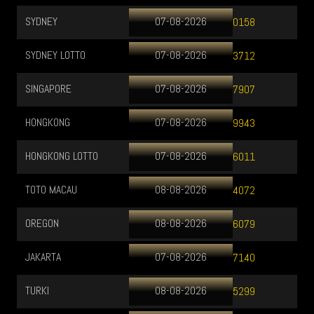
SYDNEY
07-08-2026
MAR
0158
SYDNEY LOTTO
07-08-2026
CHI
3712
SINGAPORE
07-08-2026
CAR
7907
HONGKONG
07-08-2026
LIB
9943
HONGKONG LOTTO
07-08-2026
KAM
6011
TOTO MACAU
08-08-2026
TAI
4072
OREGON
08-08-2026
YOR
6079
JAKARTA
07-08-2026
CHI
7140
TURKI
08-08-2026
TAS
5299