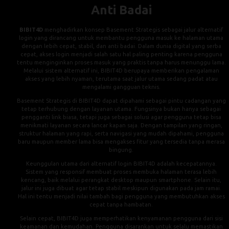
Anti Badai
BIBIT4D
menghadirkan konsep Basement Strategis sebagai jalur alternatif
login yang dirancang untuk membantu pengguna masuk ke halaman utama
dengan lebih cepat, stabil, dan anti badai. Dalam dunia digital yang serba
cepat, akses login menjadi salah satu hal paling penting karena pengguna
tentu menginginkan proses masuk yang praktis tanpa harus menunggu lama.
Melalui sistem alternatif ini, BIBIT4D berupaya memberikan pengalaman
akses yang lebih nyaman, terutama saat jalur utama sedang padat atau
mengalami gangguan teknis.
Basement Strategis di BIBIT4D dapat dipahami sebagai pintu cadangan yang
tetap terhubung dengan layanan utama. Fungsinya bukan hanya sebagai
pengganti link biasa, tetapi juga sebagai solusi agar pengguna tetap bisa
menikmati layanan secara lancar kapan saja. Dengan tampilan yang ringan,
struktur halaman yang rapi, serta navigasi yang mudah dipahami, pengguna
baru maupun member lama bisa mengakses fitur yang tersedia tanpa merasa
bingung.
Keunggulan utama dari alternatif login BIBIT4D adalah kecepatannya.
Sistem yang responsif membuat proses membuka halaman terasa lebih
kencang, baik melalui perangkat desktop maupun smartphone. Selain itu,
jalur ini juga dibuat agar tetap stabil meskipun digunakan pada jam ramai.
Hal ini tentu menjadi nilai tambah bagi pengguna yang membutuhkan akses
cepat tanpa hambatan.
Selain cepat, BIBIT4D juga memperhatikan kenyamanan pengguna dari sisi
keamanan dan kemudahan. Pengguna disarankan untuk selalu memastikan