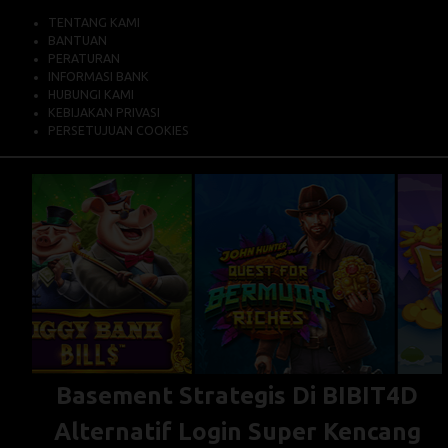
TENTANG KAMI
BANTUAN
PERATURAN
INFORMASI BANK
HUBUNGI KAMI
KEBIJAKAN PRIVASI
PERSETUJUAN COOKIES
Basement Strategis Di BIBIT4D
Alternatif Login Super Kencang