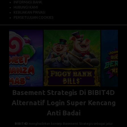
INFORMASI BANK
HUBUNGI KAMI
KEBIJAKAN PRIVASI
PERSETUJUAN COOKIES
Basement Strategis Di BIBIT4D
Alternatif Login Super Kencang
Anti Badai
BIBIT4D
menghadirkan konsep Basement Strategis sebagai jalur