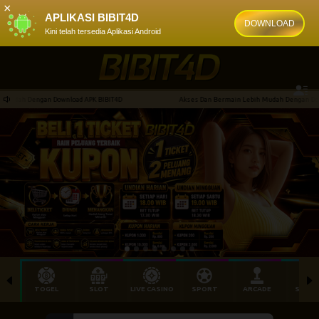
×
APLIKASI BIBIT4D
DOWNLOAD
Kini telah tersedia Aplikasi Android
n Download APK BIBIT4D
Akses Dan Bermain Lebih Mudah Dengan Download APK BI
TOGEL
SLOT
LIVE CASINO
SPORT
ARCADE
SABU