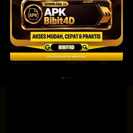
TAIWAN
05-08-2026
6960
YORDANIA
05-08-2026
0818
CHICAGODAY
05-08-2026
8646
TASMANIA 06
06-08-2026
1733
KLIK DISINI UNTUK MENUTUP!!
TASMANIA 10
06-08-2026
2366