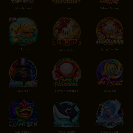
Wonderland
Kronos
Wheel Money
6 Toros
Flying Cai Shen
Gu Gu Gu 2
Rave High
Flower Fortunes
So Sweet
Chameleon
WaterWorld
Snow Queen