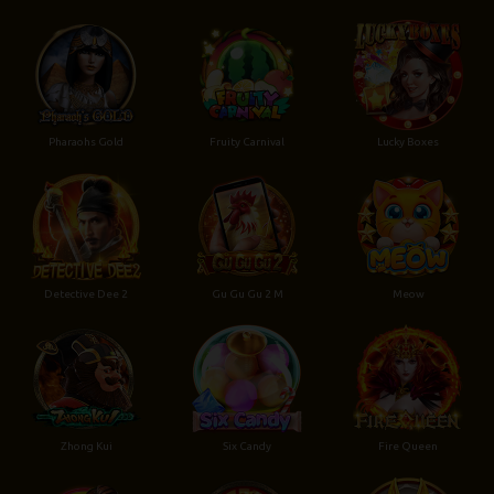
Pharaohs Gold
Fruity Carnival
Lucky Boxes
Detective Dee 2
Gu Gu Gu 2 M
Meow
Zhong Kui
Six Candy
Fire Queen