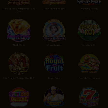
Hero of the 3 Kingdoms - Cao
The Chicken House
Myeong Ryang
Cao
Night City
Mirror Mirror
Treasure Koi
The Dragon Brings Wealth 2
Royal Fruit
Double Happiness