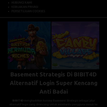
HUBUNGI KAMI
KEBIJAKAN PRIVASI
PERSETUJUAN COOKIES
Basement Strategis Di BIBIT4D
Alternatif Login Super Kencang
Anti Badai
BIBIT4D
menghadirkan konsep Basement Strategis sebagai jalur
alternatif login yang dirancang untuk membantu pengguna masuk ke