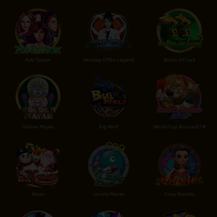
Pub Tycoon
Monkey Office Legend
Boots Of Luck
Golden Mayan
Big Wolf
World Cup Russia2018
Xmas
Lonely Planet
Crazy Nuozha