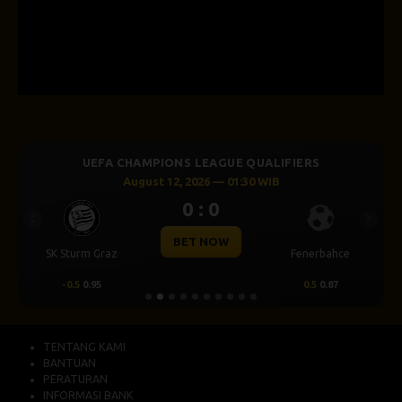
UEFA CHAMPIONS LEAGUE QUALIFIERS
August 12, 2026 — 01:30 WIB
0 : 0
Previous
Next
BET NOW
SK Sturm Graz
Fenerbahce
-0.5
0.95
0.5
0.87
TENTANG KAMI
BANTUAN
PERATURAN
INFORMASI BANK