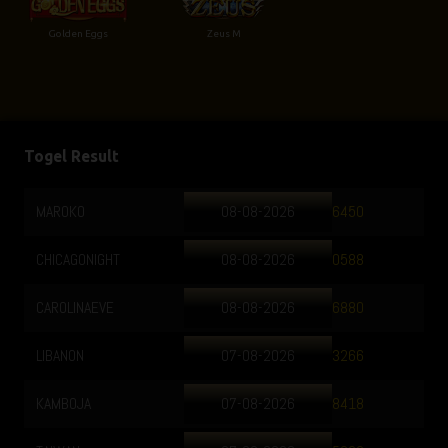
Golden Eggs
Zeus M
Togel Result
MAROKO
08-08-2026
6450
CHICAGONIGHT
08-08-2026
0588
CAROLINAEVE
08-08-2026
6880
LIBANON
07-08-2026
3266
KAMBOJA
07-08-2026
8418