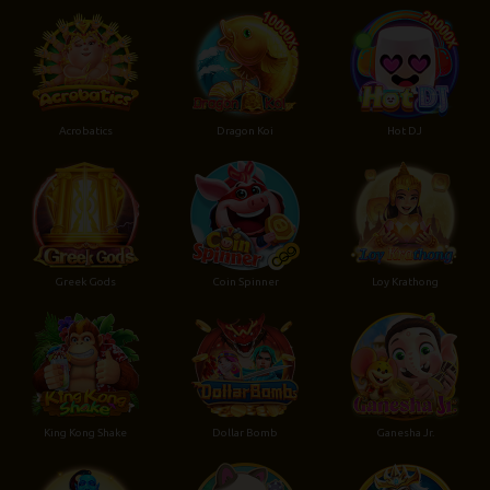
Acrobatics
Dragon Koi
Hot DJ
Greek Gods
Coin Spinner
Loy Krathong
King Kong Shake
Dollar Bomb
Ganesha Jr.