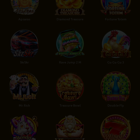
Apsaras
Diamond Treasure
Fortune Totem
SkrSkr
Rave Jump 2 M
Gu Gu Gu 3
Mr. Rich
Treasure Bowl
Double Fly