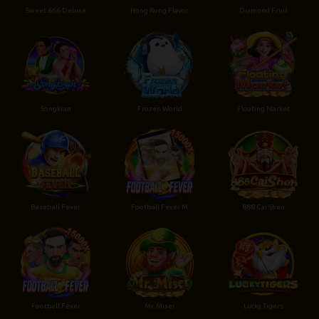
Sweet 666 Deluxe
Hong Kong Flavor
Diamond Fruit
Songkran
Frozen World
Floating Market
Baseball Fever
Football Fever M
888 Cai Shen
Football Fever
Mr. Miser
Lucky Tigers