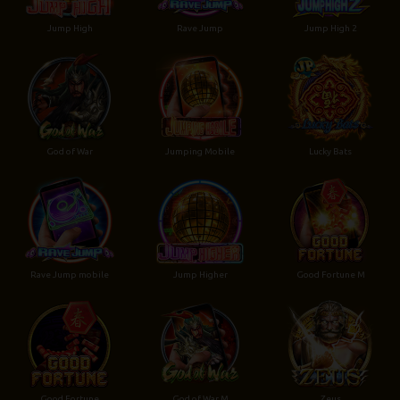
Jump High
Rave Jump
Jump High 2
God of War
Jumping Mobile
Lucky Bats
Rave Jump mobile
Jump Higher
Good Fortune M
Good Fortune
God of War M
Zeus